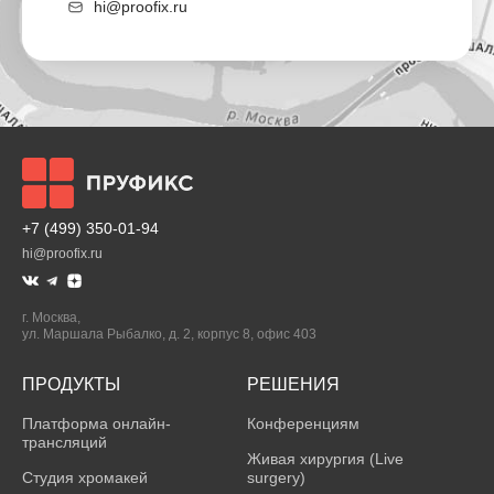
hi@proofix.ru
+7 (499) 350-01-94
hi@proofix.ru
г.
Москва
,
ул. Маршала Рыбалко, д. 2, корпус 8, офис 403
ПРОДУКТЫ
РЕШЕНИЯ
Платформа онлайн-
Конференциям
трансляций
Живая хирургия (Live
Студия хромакей
surgery)