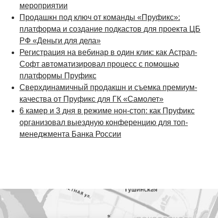
мероприятии
Продашкн под ключ от команды «Пруфикс»:
платформа и создание подкастов для проекта ЦБ
РФ «Деньги для дела»
Регистрация на вебинар в один клик: как Астрал-
Софт автоматизировал процесс с помощью
платформы Пруфикс
Сверхдинамичный продакшн и съемка премиум-
качества от Пруфикс для ГК «Самолет»
6 камер и 3 дня в режиме нон-стоп: как Пруфикс
организовал выездную конференцию для топ-
менеджмента Банка России