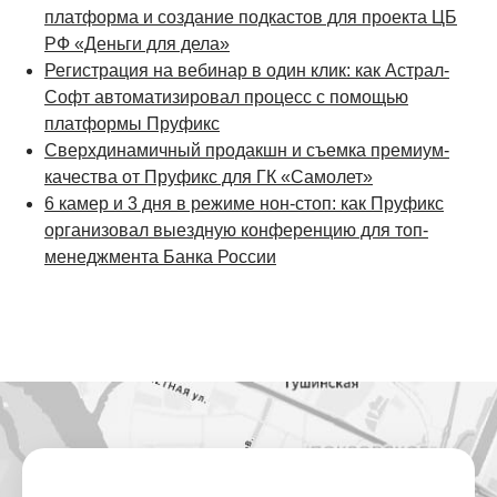
платформа и создание подкастов для проекта ЦБ
РФ «Деньги для дела»
Регистрация на вебинар в один клик: как Астрал-
Софт автоматизировал процесс с помощью
платформы Пруфикс
Сверхдинамичный продакшн и съемка премиум-
качества от Пруфикс для ГК «Самолет»
6 камер и 3 дня в режиме нон-стоп: как Пруфикс
организовал выездную конференцию для топ-
менеджмента Банка России